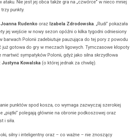
 w ataku. Nie jest jej obca także gra na „czwórce” w nieco mniej
trzy punkty.
e
Joanna Rudenko
oraz
Izabela Zdrodowska
. „Rudi” pokazała
ety jej wejście w nowy sezon opóźni o kilka tygodni odniesiony
 barwach Polonii zadebiutuje pauzująca do tej pory z powodu
yć już gotowa do gry w meczach ligowych. Tymczasowe kłopoty
 martwić sympatyków Polonii, gdyż jako silna skrzydłowa
ż
Justyna Kowalska
(o której jednak za chwilę).
wanie punktów spod kosza, co wymaga zazwyczaj szerokiej
e „piątki” polegają głównie na obronie podkoszowej oraz
 i siła.
i, silny i inteligentny oraz – co ważne – nie znoszący