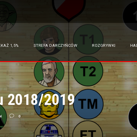
EKAŻ 1,5%
STREFA DARCZYŃCÓW
ROZGRYWKI
HAL
u 2018/2019
N
0