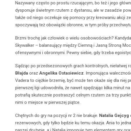
Nazywany często po prostu rzucającym, bo też i jego główn
dysponuje świetnym rzutem z dystansu, ale
w zasadzie powi
także od niego oczekuje się pomocy przy kreowaniu akcji z
spoczywają też obowiązki obronne, w tym próby przechwytu 
Brzmi trochę jak człowiek o wielu osobowościach? Kandydat 
Skywalker – balansujący między Ciemną i Jasną Stroną Moc
ofensywnymi
i obronnymi. Pewny siebie, gdy trzeba egoistyc
Sądząc po przedsezonowych grach kontrolnych, niełatwej ro
Błajda
oraz
Angelika Ostasiewicz
. Imponująca walecznośc
Vadera to ciężkie brzemię, być może ten okaże się dla niej
pierwszej ligi udowodniła, że nawet spędzając kilka minut 
potrafią skutecznie postraszyć celnym rzutem za trzy punk
nimi o miejsce w pierwszej piątce.
Chętnych do gry na pozycji nr 2 nie brakuje.
Natalia Gejcyg
rezerwowych, gdy tylko będzie ku temu okazja. Ania to jedn
naszej drużynie, a i Natalia imponuje tym elementem gry ora