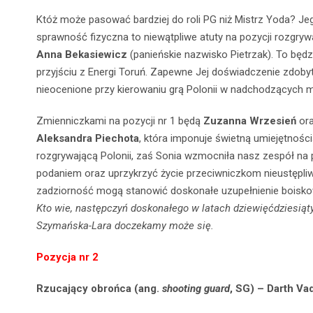
Któż może pasować bardziej do roli PG niż Mistrz Yoda? J
sprawność fizyczna to niewątpliwe atuty na pozycji rozg
Anna Bekasiewicz
(panieńskie nazwisko Pietrzak). To będz
przyjściu z Energi Toruń. Zapewne Jej doświadczenie zdobyte
nieocenione przy kierowaniu grą Polonii w nadchodzących m
Zmienniczkami na pozycji nr 1 będą
Zuzanna Wrzesień
or
Aleksandra Piechota
, która imponuje świetną umiejętnoś
rozgrywającą Polonii, zaś Sonia wzmocniła nasz zespół na p
podaniem oraz uprzykrzyć życie przeciwniczkom nieustępli
zadziorność mogą stanowić doskonałe uzupełnienie boisk
Kto wie, następczyń doskonałego w latach dziewięćdziesiąt
Szymańska-Lara doczekamy może się.
Pozycja nr 2
Rzucający obrońca (ang.
shooting guard
, SG) – Darth Va