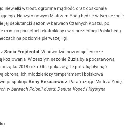
ego niewielki wzrost, ogromna mądrość oraz doskonała
rywającego. Naszym nowym Mistrzem Yodą będzie w tym sezonie
ie jej debiutancki sezon
w barwach Czarnych Koszul, po
 m.in. na parkietach ekstraklasy i w reprezentacji Polski będą
eczach na poziomie pierwszej ligi.
az
Sonia Frojdenfal
.
W odwodzie pozostaje jeszcze
cią kozłowania. W zeszłym sezonie Zuzia była podstawową
oczątku 2018 roku. Obie pokazały, że potrafią błysnąć
wą obroną. Ich młodzieńczy temperament i boiskowa
owego spokoju
Anny Bekasiewicz
. Parafrazując Mistrza Yodę:
ych w barwach Polonii duetu: Danuta Kopeć i Krystyna
der