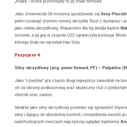
„trójka”
i liczne przechwyty to jej znaki firmowe.
Jako zmienniczki Oli możemy spodziewać się
Ilony Płaczk
pełni rozwinąć (nomen-omen) skrzydła. Rzut
z dystansu i u
jako niskiej skrzydłowej. Wsparciem dla tej dwójki będzie
Nat
sezonie, a jej grę w zespole U22 ograniczyła kontuzja. Może
którego brak nie narzekał Han Solo.
Pozycja nr 4
Silny skrzydłowy (ang.
power forward
, PF) – Palpatine 
Jako “czwórka” gra często drugi najwyższy zawodnik na bois
on za obronę podkoszową oraz skuteczny rzut z półdystans
zbiórek oraz zasłon.
Idealnie jako silny skrzydłowy powinien się sprawdzić imper
silny i dążący do absolutnej kontroli i zmiażdżenia swoich p
nadchodzących meczach najczęściej oglądać będziemy
An