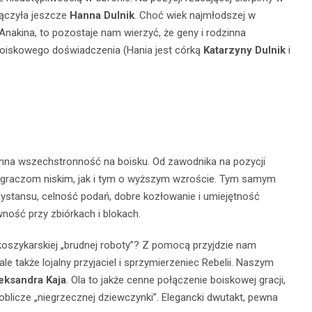
łączyła jeszcze
Hanna Dulnik
. Choć wiek najmłodszej w
i Anakina, to pozostaje nam wierzyć, że geny i rodzinna
boiskowego doświadczenia (Hania jest córką
Katarzyny Dulnik
i
romna wszechstronność
na boisku. Od zawodnika na pozycji
graczom niskim, jak i tym o wyższym wzroście. Tym samym
ystansu, celność podań, dobre kozłowanie i umiejętność
ność przy zbiórkach i blokach.
oszykarskiej „brudnej roboty”? Z pomocą przyjdzie nam
le także lojalny przyjaciel i sprzymierzeniec Rebelii. Naszym
eksandra Kaja
. Ola to jakże cenne połączenie boiskowej gracji,
 oblicze „niegrzecznej dziewczynki”. Elegancki dwutakt, pewna