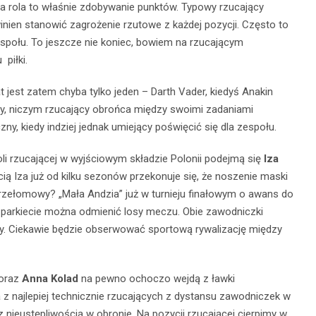
a rola to właśnie zdobywanie punktów. Typowy rzucający
nien stanowić zagrożenie rzutowe z każdej pozycji. Często to
espołu. To jeszcze nie koniec, bowiem na rzucającym
piłki.
jest zatem chyba tylko jeden – Darth Vader, kiedyś Anakin
y, niczym rzucający obrońca między swoimi zadaniami
zny, kiedy indziej jednak umiejący poświęcić się dla zespołu.
li rzucającej
w wyjściowym składzie Polonii podejmą się
Iza
ią Iza już od kilku sezonów przekonuje się, że noszenie maski
 przełomowy? „Mała Andzia” już w turnieju finałowym o awans do
na parkiecie można odmienić losy meczu. Obie zawodniczki
ty. Ciekawie będzie obserwować sportową rywalizację między
oraz
Anna Kolad
na pewno ochoczo wejdą z ławki
a z najlepiej technicznie rzucających z dystansu zawodniczek w
z nieustępliwością w obronie.
Na pozycji rzucającej cierpimy w