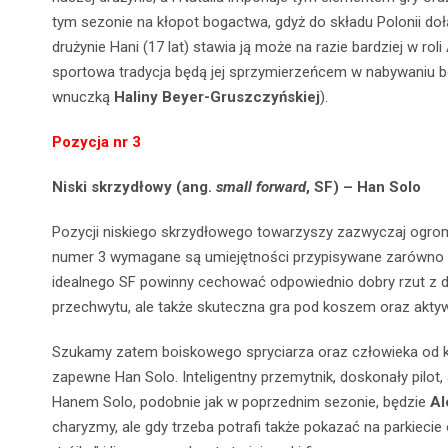
tym sezonie na kłopot bogactwa, gdyż do składu Polonii do
drużynie Hani
(17 lat) stawia ją może na razie bardziej w rol
sportowa tradycja będą jej sprzymierzeńcem w nabywaniu 
wnuczką
Haliny Beyer-Gruszczyńskiej
).
Pozycja nr 3
Niski skrzydłowy (ang.
small forward
, SF) – Han Solo
Pozycji niskiego skrzydłowego towarzyszy zazwyczaj og
numer 3 wymagane są umiejętności przypisywane zarówno 
idealnego SF powinny cechować odpowiednio dobry rzut z d
przechwytu, ale także skuteczna gra pod koszem oraz aktyw
Szukamy zatem boiskowego spryciarza oraz człowieka od k
zapewne Han Solo. Inteligentny przemytnik, doskonały pilot, a
Hanem Solo, podobnie jak w poprzednim sezonie, będzie
Al
charyzmy, ale gdy trzeba potrafi także pokazać na parkiecie