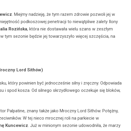
iewicz
. Miejmy nadzieję, że tym razem zdrowie pozwoli jej w
miejętność podkoszowej penetracji to niewątpliwe zalety Ilony
alia Rozińska
, która nie dostawała wielu szans w zeszłym
 w tym sezonie będzie jej towarzyszyło więcej szczęścia, na
(Mroczny Lord Sithów)
ku, który powinien być jednocześnie silny i zręczny. Odpowiada
u i spod kosza. Od silnego skrzydłowego oczekuje się bloków,
ator Palpatine, znany także jako Mroczny Lord Sithów. Potężny,
rzeciwników. W tej nieco mrocznej roli na parkiecie w
nę Kuncewicz
. Już w minionym sezonie udowodniła, że marzy