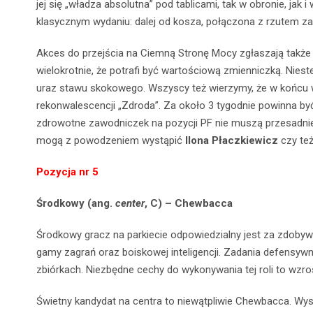
jej się „władza absolutna” pod tablicami, tak w obronie, jak
i
klasycznym wydaniu: dalej od kosza, połączona z rzutem za 
Akces do przejścia na Ciemną Stronę Mocy zgłaszają takż
wielokrotnie, że potrafi być wartościową zmienniczką. Niest
uraz stawu skokowego. Wszyscy też wierzymy, że w końcu w
rekonwalescencji „Zdroda”. Za około 3 tygodnie powinna b
zdrowotne zawodniczek na pozycji PF nie muszą przesadnie
mogą z powodzeniem wystąpić
Ilona Płaczkiewicz
czy te
Pozycja nr 5
Środkowy (ang.
center
, C) – Chewbacca
Środkowy gracz na parkiecie odpowiedzialny jest za zdoby
gamy zagrań oraz boiskowej inteligencji. Zadania defensywn
zbiórkach. Niezbędne cechy do wykonywania tej roli to wzrost
Świetny kandydat na centra to niewątpliwie Chewbacca. Wysok