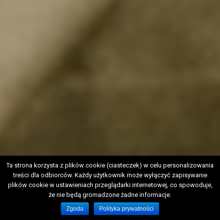
Ta strona korzysta z plików cookie (ciasteczek) w celu personalizowania
treści dla odbiorców. Każdy użytkownik może wyłączyć zapisywanie
plików cookie w ustawieniach przeglądarki internetowej, co spowoduje,
że nie będą gromadzone żadne informacje.
Zgoda
Polityka prywatności