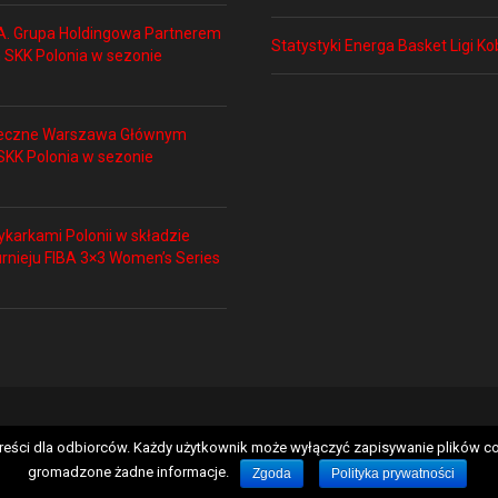
A. Grupa Holdingowa Partnerem
Statystyki Energa Basket Ligi Ko
 SKK Polonia w sezonie
łeczne Warszawa Głównym
KK Polonia w sezonie
ykarkami Polonii w składzie
urnieju FIBA 3×3 Women’s Series
ności
Kontakt
Copyrig
 treści dla odbiorców. Każdy użytkownik może wyłączyć zapisywanie plików co
gromadzone żadne informacje.
Zgoda
Polityka prywatności