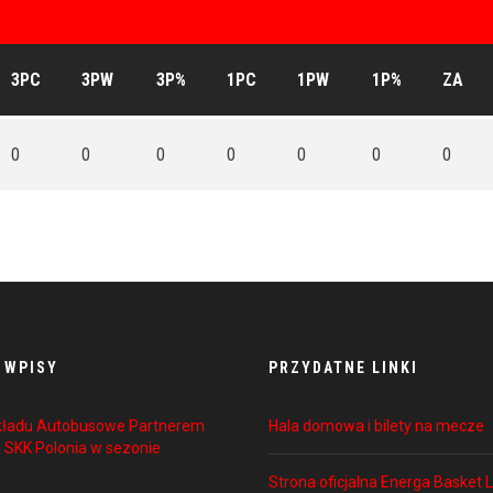
3PC
3PW
3P%
1PC
1PW
1P%
ZA
0
0
0
0
0
0
0
 WPISY
PRZYDATNE LINKI
akładu Autobusowe Partnerem
Hala domowa i bilety na mecze
 SKK Polonia w sezonie
Strona oficjalna Energa Basket L