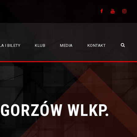
A I BILETY
KLUB
MEDIA
KONTAKT
 GORZÓW WLKP.