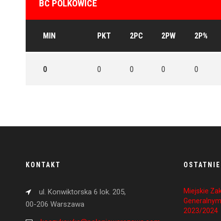
BC POLKOWICE
MIN
PKT
2PC
2PW
2P%
0
0
0
0
0
KONTAKT
OSTATNIE
Miejskie Z
ul. Konwiktorska 6 lok. 205,
Generalnym
00-206 Warszawa
2023/2024