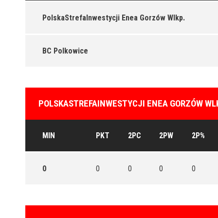
PolskaStrefaInwestycji Enea Gorzów Wlkp.
BC Polkowice
POLSKASTREFAINWESTYCJI ENEA GORZÓW WLK
MIN
PKT
2PC
2PW
2P%
0
0
0
0
0