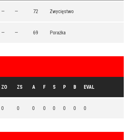
—
—
72
Zwycięstwo
—
—
69
Porażka
ZO
ZS
A
F
S
P
B
EVAL
0
0
0
0
0
0
0
0