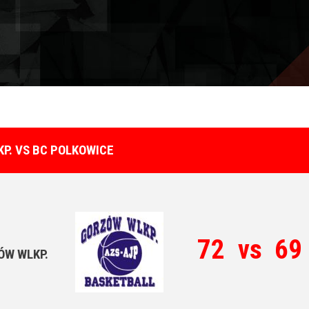
P. VS BC POLKOWICE
72
vs
69
ÓW WLKP.