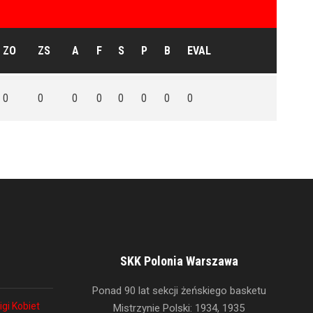
ZO
ZS
A
F
S
P
B
EVAL
0
0
0
0
0
0
0
0
SKK Polonia Warszawa
Ponad 90 lat sekcji żeńskiego basketu
igi Kobiet
Mistrzynie Polski: 1934, 1935