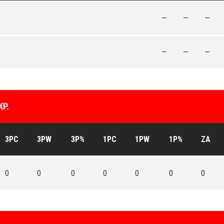
—
—
—
—
—
—
P.
3PC
3PW
3P%
1PC
1PW
1P%
ZA
0
0
0
0
0
0
0