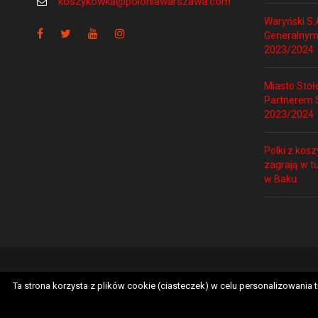
koszykowka@poloniawarszawa.com
Waryński S.
Generalnym
2023/2024
Miasto Sto
Partnerem S
2023/2024
Polki z kosz
zagrają w t
w Baku
Strona główna
Klub
Aktualności
Polityka prywat
Ta strona korzysta z plików cookie (ciasteczek) w celu personalizowania