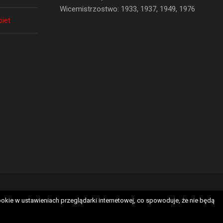
Wicemistrzostwo: 1933, 1937, 1949, 1976
biet
ht 2022 SKK Polonia Warszawa Sp. z o.o., All Right Reserved
okie w ustawieniach przeglądarki internetowej, co spowoduje, że nie będą