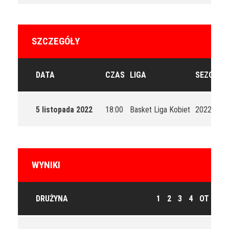
SZCZEGÓŁY
DATA
CZAS
LIGA
SEZON
5 listopada 2022
18:00
Basket Liga Kobiet
2022/202
WYNIKI
DRUŻYNA
1
2
3
4
OT
T