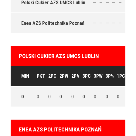
Polski Cukier AZS UMCS Lublin
—
—
—
—
—
50
Enea AZS Politechnika Poznań
—
—
—
—
—
79
POLSKI CUKIER AZS UMCS LUBLIN
MIN
PKT
2PC
2PW
2P%
3PC
3PW
3P%
1PC
1P
0
0
0
0
0
0
0
0
0
0
ENEA AZS POLITECHNIKA POZNAŃ