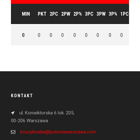
MIN
PKT
2PC
2PW
2P%
3PC
3PW
3P%
1PC
1P
0
0
0
0
0
0
0
0
0
0
KONTAKT
ul. Konwiktorska 6 lok. 205,
00-206 Warszawa
koszykowka@poloniawarszawa.com