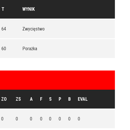
T
WYNIK
64
Zwycięstwo
60
Porażka
ZO
ZS
A
F
S
P
B
EVAL
0
0
0
0
0
0
0
0