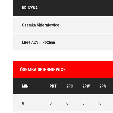
DRUŻYNA
Ósemka Skierniewice
Enea AZS II Poznań
ÓSEMKA SKIERNIEWICE
MIN
PKT
2PC
2PW
2P%
0
0
0
0
0