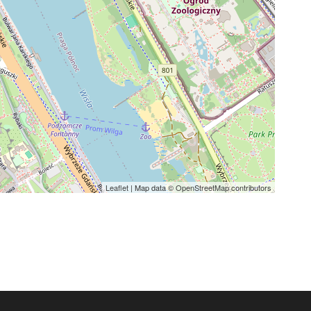
Leaflet
| Map data ©
OpenStreetMap
contributors