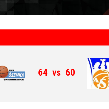
64
vs
60