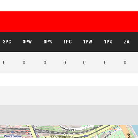
3PC
3PW
3P%
1PC
1PW
1P%
ZA
0
0
0
0
0
0
0