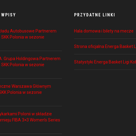
 WPISY
PRZYDATNE LINKI
akładu Autobusowe Partnerem
Hala domowa i bilety na mecze
 SKK Polonia w sezonie
Strona oficjalna Energa Basket L
A. Grupa Holdingowa Partnerem
Statystyki Energa Basket Ligi Ko
 SKK Polonia w sezonie
łeczne Warszawa Głównym
KK Polonia w sezonie
ykarkami Polonii w składzie
urnieju FIBA 3×3 Women’s Series