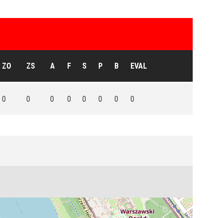
ZO
ZS
A
F
S
P
B
EVAL
0
0
0
0
0
0
0
0