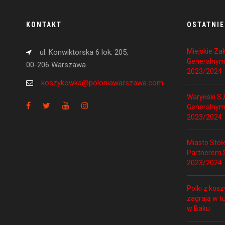
KONTAKT
OSTATNIE
Miejskie Z
ul. Konwiktorska 6 lok. 205,
Generalnym
00-206 Warszawa
2023/2024
koszykowka@poloniawarszawa.com
Waryński S.
Generalnym
2023/2024
Miasto Sto
Partnerem S
2023/2024
Polki z kosz
zagrają w t
w Baku