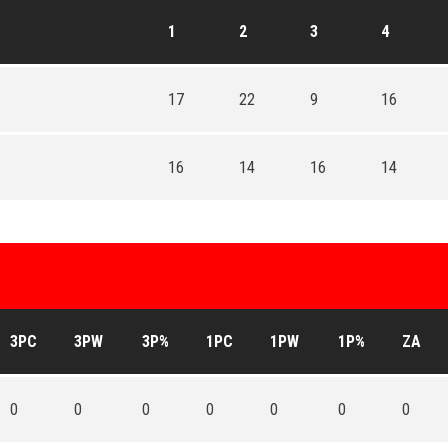
1
2
3
4
17
22
9
16
16
14
16
14
3PC
3PW
3P%
1PC
1PW
1P%
ZA
0
0
0
0
0
0
0