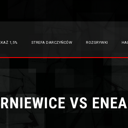
EKAŻ 1,5%
STREFA DARCZYŃCÓW
ROZGRYWKI
HAL
RNIEWICE VS ENE