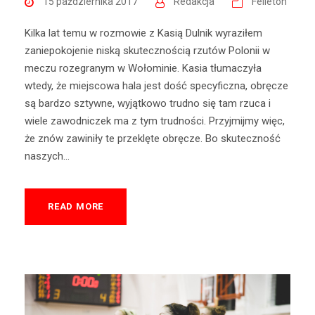
15 października 2017
Redakcja
Felieton
Kilka lat temu w rozmowie z Kasią Dulnik wyraziłem
zaniepokojenie niską skutecznością rzutów Polonii w
meczu rozegranym w Wołominie. Kasia tłumaczyła
wtedy, że miejscowa hala jest dość specyficzna, obręcze
są bardzo sztywne, wyjątkowo trudno się tam rzuca i
wiele zawodniczek ma z tym trudności. Przyjmijmy więc,
że znów zawiniły te przeklęte obręcze. Bo skuteczność
naszych...
READ MORE