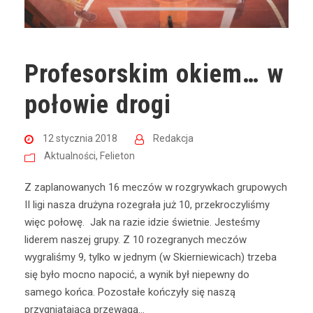
Profesorskim okiem… w
połowie drogi
12 stycznia 2018
Redakcja
Aktualności
,
Felieton
Z zaplanowanych 16 meczów w rozgrywkach grupowych
II ligi nasza drużyna rozegrała już 10, przekroczyliśmy
więc połowę. Jak na razie idzie świetnie. Jesteśmy
liderem naszej grupy. Z 10 rozegranych meczów
wygraliśmy 9, tylko w jednym (w Skierniewicach) trzeba
się było mocno napocić, a wynik był niepewny do
samego końca. Pozostałe kończyły się naszą
przygniatającą przewagą...