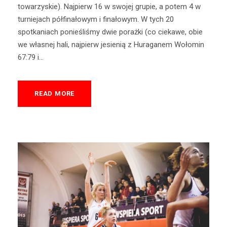
towarzyskie). Najpierw 16 w swojej grupie, a potem 4 w
turniejach półfinałowym i finałowym. W tych 20
spotkaniach ponieśliśmy dwie porażki (co ciekawe, obie
we własnej hali, najpierw jesienią z Huraganem Wołomin
67:79 i...
READ MORE