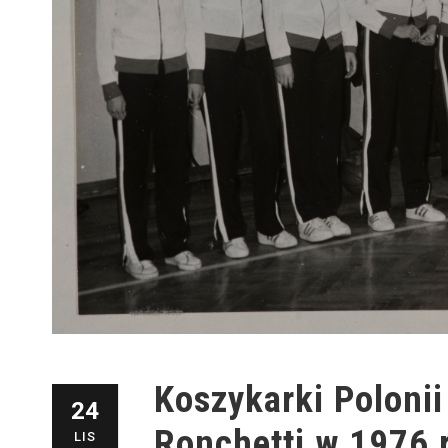
Koszykarki Poloni
24
Ronchetti w 1976
LIS