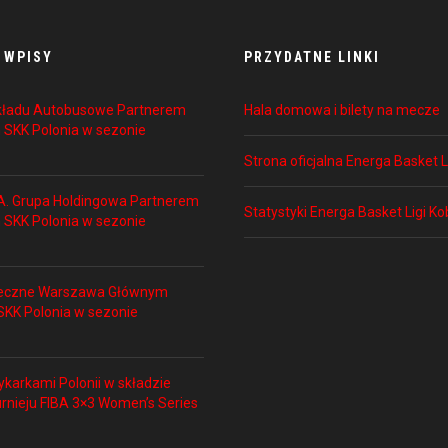
 WPISY
PRZYDATNE LINKI
akładu Autobusowe Partnerem
Hala domowa i bilety na mecze
 SKK Polonia w sezonie
Strona oficjalna Energa Basket L
A. Grupa Holdingowa Partnerem
Statystyki Energa Basket Ligi Ko
 SKK Polonia w sezonie
łeczne Warszawa Głównym
KK Polonia w sezonie
ykarkami Polonii w składzie
urnieju FIBA 3×3 Women’s Series