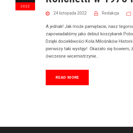
2022
24 listopada 2022
Redakcja
A jednak! Jak może pamiętacie, nasz tegor
zapowiadaliśmy jako debiut koszykarek Pol
Dzięki dociekliwości Koła Miłośników Histori
pierwszy taki występ! Okazało się bowiem, ż
ówczesne wicemistrzynie...
READ MORE