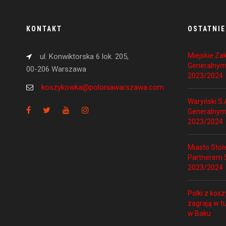
KONTAKT
OSTATNIE
Miejskie Z
ul. Konwiktorska 6 lok. 205,
Generalnym
00-206 Warszawa
2023/2024
koszykowka@poloniawarszawa.com
Waryński S.
Generalnym
2023/2024
Miasto Sto
Partnerem S
2023/2024
Polki z kosz
zagrają w t
w Baku